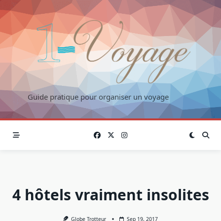
Skip
to
content
Guide pratique pour organiser un voyage
4 hôtels vraiment insolites
Globe Trotteur
Sep 19, 2017