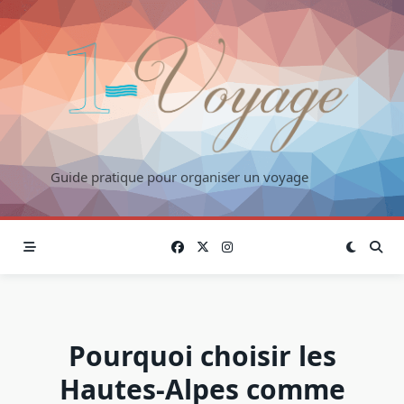
Skip
to
content
Guide pratique pour organiser un voyage
Pourquoi choisir les
Hautes-Alpes comme