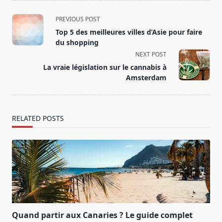
<span
PREVIOUS POST
class="nav-
Top 5 des meilleures villes d’Asie pour faire
subtitle
du shopping
screen-
NEXT POST
reader-
La vraie législation sur le cannabis à
text">Page</span>
Amsterdam
RELATED POSTS
Quand partir aux Canaries ? Le guide complet