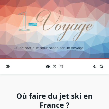
Skip
to
content
Guide pratique pour organiser un voyage
Où faire du jet ski en
France ?